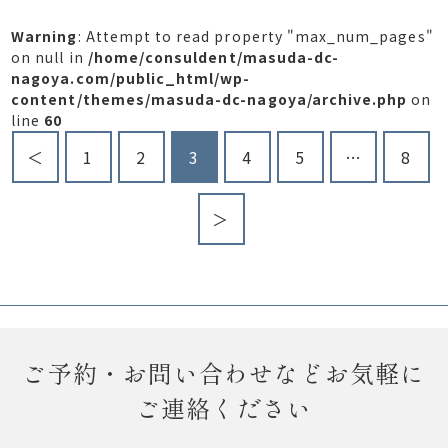
Warning
: Attempt to read property "max_num_pages"
on null in
/home/consuldent/masuda-dc-
nagoya.com/public_html/wp-
content/themes/masuda-dc-nagoya/archive.php
on
line
60
＜
1
2
3
4
5
…
8
＞
ご予約・お問い合わせなどお気軽に
ご連絡ください