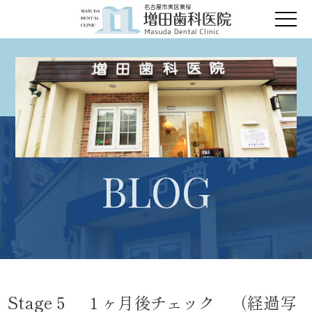
BLOG
Stage５ １ヶ月後チェック （経過写