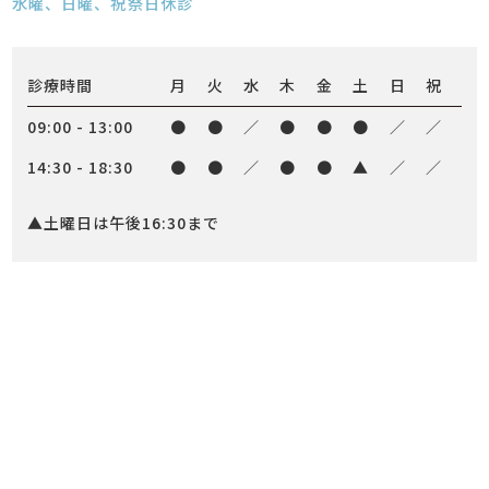
水曜、日曜、祝祭日休診
診療時間
月
火
水
木
金
土
日
祝
09:00 - 13:00
●
●
／
●
●
●
／
／
14:30 - 18:30
●
●
／
●
●
▲
／
／
▲土曜日は午後16:30まで